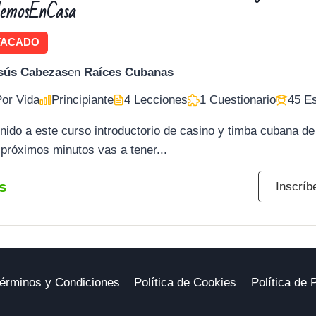
lemosEnCasa
TACADO
sús Cabezas
en
Raíces Cubanas
or Vida
Principiante
4 Lecciones
1 Cuestionario
45 Es
nido a este curso introductorio de casino y timba cubana de
 próximos minutos vas a tener...
is
Inscríb
érminos y Condiciones
Política de Cookies
Política de 