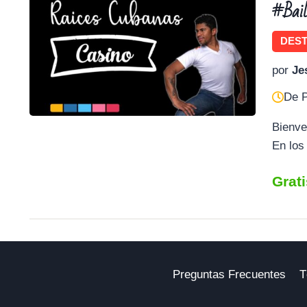
#Bai
DES
por
Je
De P
Bienve
En los
Grat
Preguntas Frecuentes
T