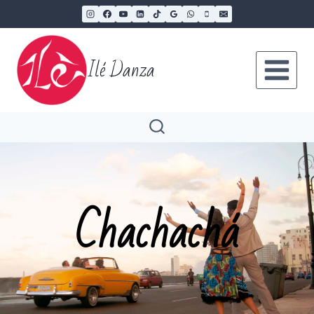
Ilé Danza
Chachachá